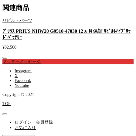
関連商品
リビルトパーツ
ﾌﾟﾘｳｽ PRIUS NHW20 G9510-47030 12ヵ月保証 ﾘﾋﾞﾙﾄﾊｲﾌﾞﾘｯ
ﾄﾞﾊﾞｯﾃﾘｰ
ﾄ
¥
82,500
¥
フッターメッセージ
Instagram
X
Facebook
Youtube
Copyright © 2021
TOP
ログイン・会員登録
お気に入り