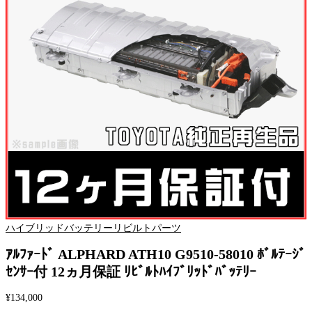
ハイブリッドバッテリー
リビルトパーツ
ｱﾙﾌｧｰﾄﾞ ALPHARD ATH10 G9510-58010 ﾎﾞﾙﾃｰｼﾞ
ｾﾝｻｰ付 12ヵ月保証 ﾘﾋﾞﾙﾄﾊｲﾌﾞﾘｯﾄﾞﾊﾞｯﾃﾘｰ
¥
134,000