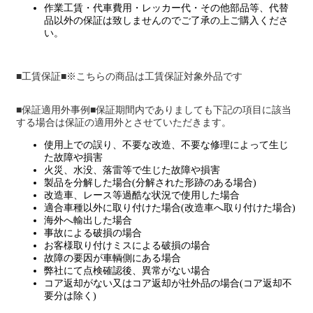
作業工賃・代車費用・レッカー代・その他部品等、代替
品以外の保証は致しませんのでご了承の上ご購入くださ
い。
■工賃保証■※こちらの商品は工賃保証対象外品です
■保証適用外事例■保証期間内でありましても下記の項目に該当
する場合は保証の適用外とさせていただきます。
使用上での誤り、不要な改造、不要な修理によって生じ
た故障や損害
火災、水没、落雷等で生じた故障や損害
製品を分解した場合(分解された形跡のある場合)
改造車、レース等過酷な状況で使用した場合
適合車種以外に取り付けた場合(改造車へ取り付けた場合)
海外へ輸出した場合
事故による破損の場合
お客様取り付けミスによる破損の場合
故障の要因が車輌側にある場合
弊社にて点検確認後、異常がない場合
コア返却がない又はコア返却が社外品の場合(コア返却不
要分は除く)