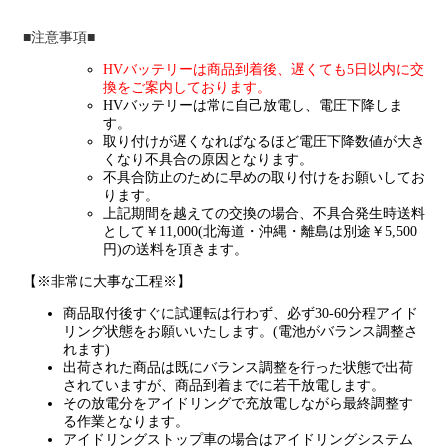
■注意事項■
HVバッテリーは商品到着後、遅くても5日以内に交
換をご案内しております。
HVバッテリーは常に自己放電し、電圧下降しま
す。
取り付けが遅くなればなるほど電圧下降数値が大き
くなり不具合の原因となります。
不具合防止のために早めの取り付けをお願いしてお
ります。
上記期間を越えての交換の場合、不具合発生時送料
として￥11,000(北海道・沖縄・離島は別途￥5,500
円)の送料を頂きます。
【※非常に大事な工程※】
商品取付後すぐに試運転は行わず、必ず30-60分程アイド
リング状態をお願いいたします。(電池がバランス調整さ
れます)
出荷された商品は既にバランス調整を行った状態で出荷
されていますが、商品到着までに若干放電します。
その放電分をアイドリングで充放電しながら最終調整す
る作業となります。
アイドリングストップ車の場合はアイドリングシステム