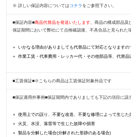
※ 詳しい保証内容については
コチラ
をご参照下さい。
■保証内容■
商品代替品を発送いたします。
商品の構成部品及び
保証期間において弊社にて点検確認後、不具合品と見られた場合
いかなる理由がありましても代替品にて対応となりますので
作業工賃・代車費用・レッカー代・その他部品等、代替品以
■工賃保証■※こちらの商品は工賃保証対象外品です
■保証適用外事例■保証期間内でありましても下記の項目に該当
使用上での誤り、不要な改造、不要な修理によって生じた故
火災、水没、落雷等で生じた故障や損害
製品を分解した場合(分解された形跡のある場合)